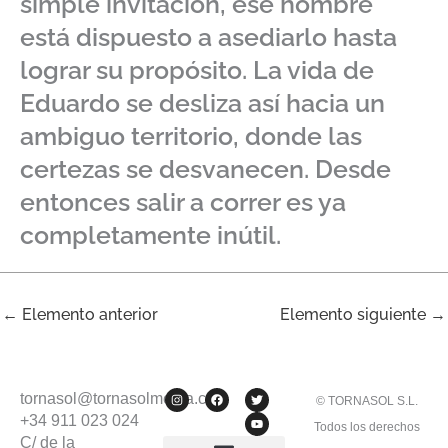
simple invitación, ese hombre
está dispuesto a asediarlo hasta
lograr su propósito. La vida de
Eduardo se desliza así hacia un
ambiguo territorio, donde las
certezas se desvanecen. Desde
entonces salir a correr es ya
completamente inútil.
←
Elemento anterior
Elemento siguiente
→
I
F
T
Y
tornasol@tornasolmedia.com
© TORNASOL S.L.
n
a
w
o
s
c
i
u
+34 911 023 024
Todos los derechos
t
e
t
t
C/ de la
a
b
t
u