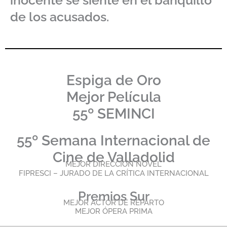
inocente se siente en el banquillo
de los acusados.
Espiga de Oro
Mejor Película
55º SEMINCI
55º Semana Internacional de
Cine de Valladolid
MEJOR DIRECCIÓN NOVEL
FIPRESCI – JURADO DE LA CRÍTICA INTERNACIONAL
Premios Sur
MEJOR ACTOR DE REPARTO
MEJOR ÓPERA PRIMA