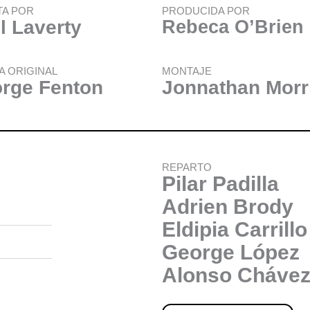
TA POR
PRODUCIDA POR
l Laverty
Rebeca O’Brien
A ORIGINAL
MONTAJE
rge Fenton
Jonnathan Morr
REPARTO
Pilar Padilla
Adrien Brody
Eldipia Carrillo
George López
Alonso Cháve