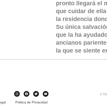
pronto llegará el
que cuidar de ella
la residencia dond
Su única salvació
que la ha ayudado
ancianos pariente
la que se siente en
I
F
T
Y
© TO
n
a
w
o
s
c
i
u
t
e
t
t
egal
Politica de Privacidad
a
b
t
u
g
o
e
b