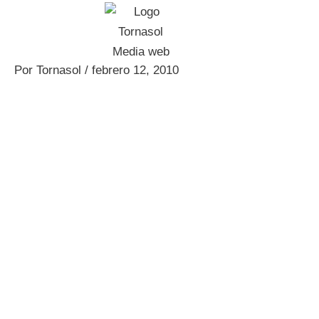
Ir
al
contenido
Por
Tornasol
/
febrero 12, 2010