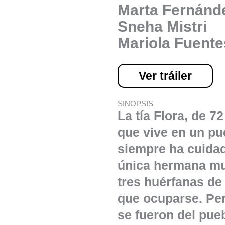
Marta Fernánd
Sneha Mistri
Mariola Fuente
Ver tráiler
SINOPSIS
La tía Flora, de 7
que vive en un p
siempre ha cuidad
única hermana mu
tres huérfanas de
que ocuparse. Per
se fueron del pue