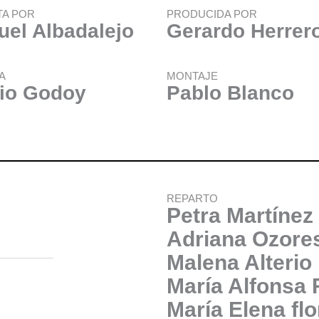
TA POR
PRODUCIDA POR
uel Albadalejo
Gerardo Herrer
A
MONTAJE
io Godoy
Pablo Blanco
REPARTO
Petra Martínez
Adriana Ozore
Malena Alterio
María Alfonsa
María Elena fl