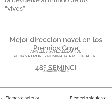
la devuelve al mundo de los
“vivos”.
Mejor dirección novel en los
Premios Goya
ÁNGELES GONZÁLEZ-SINDE
ADRIANA OZORES NOMINADA A MEJOR ACTRIZ
48º SEMINCI
Sección Oficial
←
Elemento anterior
Elemento siguiente
→