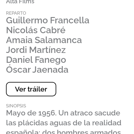
Alta Films
REPARTO
Guillermo Francella
Nicolás Cabré
Amaia Salamanca
Jordi Martínez
Daniel Fanego
Óscar Jaenada
Ver tráiler
SINOPSIS
Mayo de 1956. Un atraco sacude
las plácidas aguas de la realidad
española: dos hombres armados