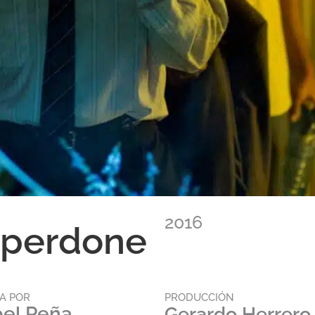
2016
 perdone
TA POR
PRODUCCIÓN
bel Peña
Gerardo Herrero