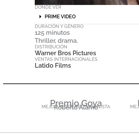
DÓNDE VER
PRIME VIDEO
DURACIÓN Y GÉNERO
125 minutos
Thriller, drama.
DISTRIBUCIÓN
Warner Bros Pictures
VENTAS INTERNACIONALES
Latido Films
Premio Goya
Roberto Álamo
MEJOR ACTOR PROTAGONISTA
MEJ