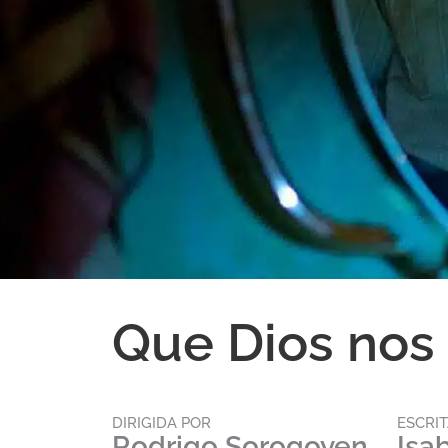
Que Dios nos
DIRIGIDA POR
ESCRI
Rodrigo Sorogoyen
Isa