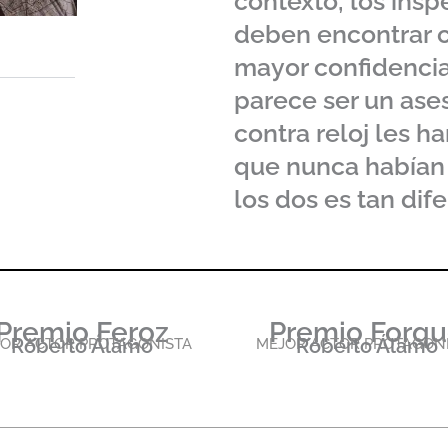
contexto, los insp
deben encontrar c
mayor confidencia
parece ser un ases
contra reloj les h
que nunca habían
los dos es tan dif
Premio Feroz
Premio Forq
Roberto Álamo
Roberto Álamo
OR ACTOR PROTAGONISTA
MEJOR ACTOR PROTAGON