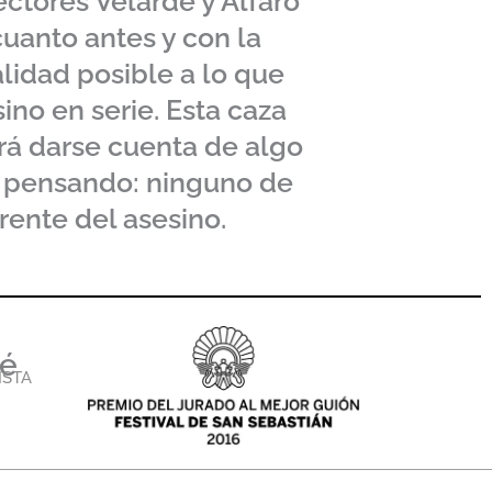
ectores Velarde y Alfaro
uanto antes y con la
lidad posible a lo que
ino en serie. Esta caza
ará darse cuenta de algo
 pensando: ninguno de
erente del asesino.
ué
ISTA