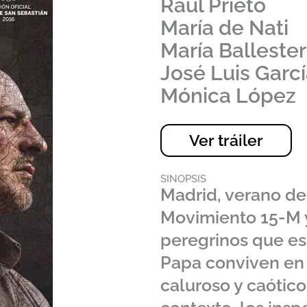
Raúl Prieto
María de Nati
María Balleste
José Luis Garc
Mónica López
Ver tráiler
SINOPSIS
Madrid, verano de
Movimiento 15-M y
peregrinos que es
Papa conviven en
caluroso y caótic