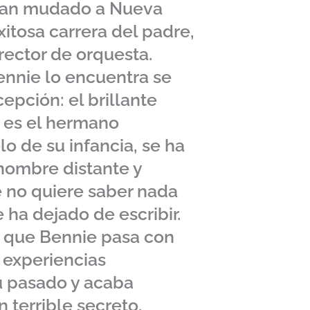
bían mudado a Nueva
xitosa carrera del padre,
ector de orquesta.
ennie lo encuentra se
epción: el brillante
o es el hermano
lo de su infancia, se ha
hombre distante y
 no quiere saber nada
e ha dejado de escribir.
o que Bennie pasa con
 experiencias
u pasado y acaba
n terrible secreto.