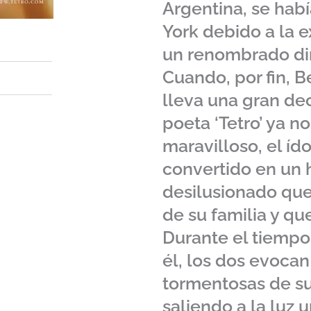
Argentina, se ha
York debido a la e
un renombrado dir
Cuando, por fin, B
lleva una gran dec
poeta ‘Tetro’ ya n
maravilloso, el ído
convertido en un 
desilusionado que
de su familia y qu
Durante el tiemp
él, los dos evocan
tormentosas de s
saliendo a la luz u