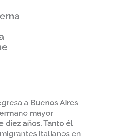
Serna
a
ne
regresa a Buenos Aires
 hermano mayor
 diez años. Tanto él
migrantes italianos en