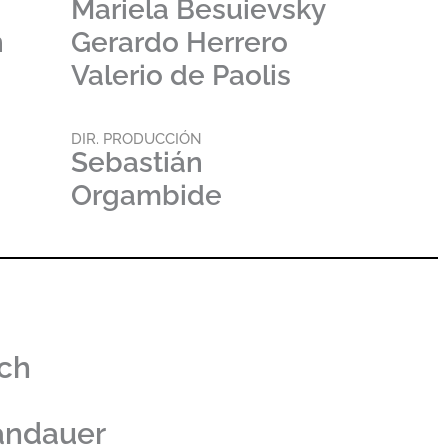
Mariela Besuievsky
n
Gerardo Herrero
Valerio de Paolis
DIR. PRODUCCIÓN
Sebastián
Orgambide
ich
andauer