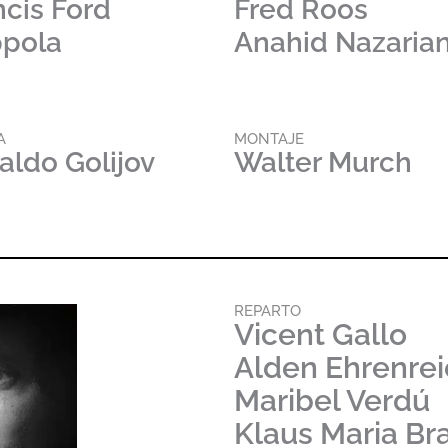
ncis Ford
Fred Roos
pola
Anahid Nazaria
A
MONTAJE
aldo Golijov
Walter Murch
REPARTO
Vicent Gallo
Alden Ehrenre
Maribel Verdú
Klaus Maria Br