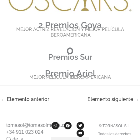
2 Premios Goya
MEJOR ACTRIZ REVELACIÓN Y MEJOR PELÍCULA
IBEROAMERICANA
0
Premios Sur
Premio Ariel
MEJOR PELÍCULA IBEROAMERICANA
←
Elemento anterior
Elemento siguiente
→
I
F
T
Y
tornasol@tornasolmedia.com
© TORNASOL S.L.
n
a
w
o
s
c
i
u
+34 911 023 024
Todos los derechos
t
e
t
t
C/ de la
a
b
t
u