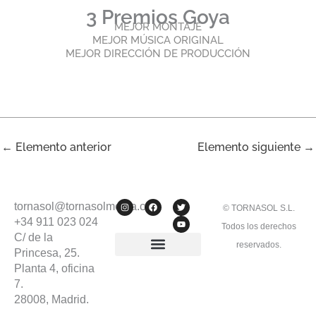
3 Premios Goya
MEJOR MONTAJE
MEJOR MÚSICA ORIGINAL
MEJOR DIRECCIÓN DE PRODUCCIÓN
←
Elemento anterior
Elemento siguiente
→
I
F
T
Y
tornasol@tornasolmedia.com
© TORNASOL S.L.
n
a
w
o
s
c
i
u
+34 911 023 024
Todos los derechos
t
e
t
t
C/ de la
a
b
t
u
g
o
e
b
reservados.
Princesa, 25.
r
o
r
e
a
k
Planta 4, oficina
Politica de Privacidad
Politica de Cookies
m
7.
28008, Madrid.