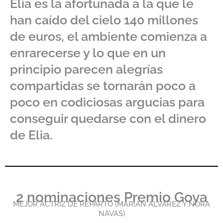
Elia es la afortunada a la que le
han caído del cielo 140 millones
de euros, el ambiente comienza a
enrarecerse y lo que en un
principio parecen alegrías
compartidas se tornarán poco a
poco en codiciosas argucias para
conseguir quedarse con el dinero
de Elia.
2 nominaciones Premio Goya
MEJOR ACTRIZ DE REPARTO (MARÍAN ÁLVAREZ Y NORA
NAVAS)